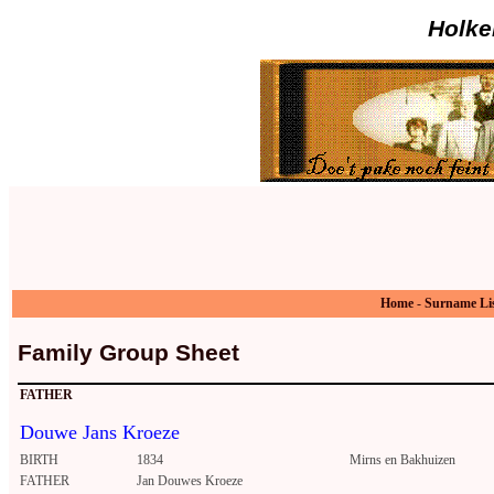
Holke
Home
-
Surname Li
Family Group Sheet
FATHER
Douwe Jans Kroeze
BIRTH
1834
Mirns en Bakhuizen
FATHER
Jan Douwes Kroeze