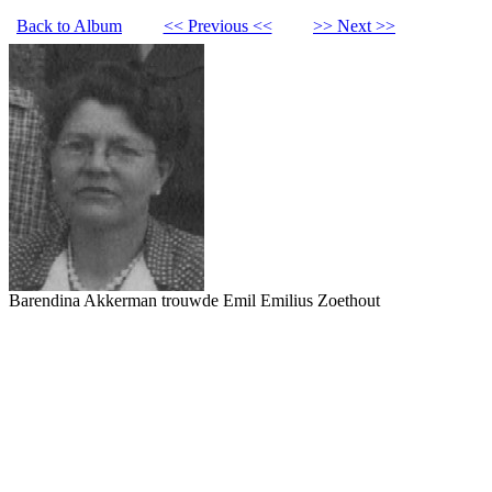
Back to Album
<< Previous <<
>> Next >>
Barendina Akkerman trouwde Emil Emilius Zoethout