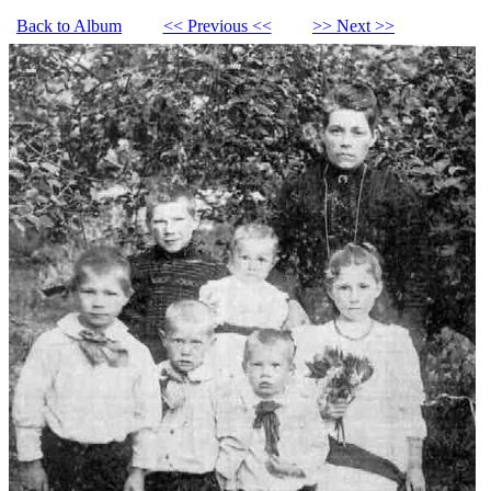
Back to Album
<< Previous <<
>> Next >>