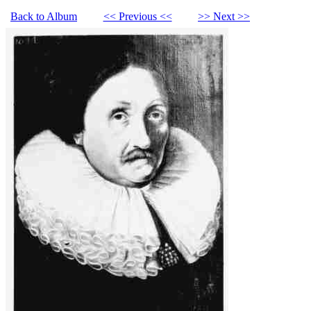
Back to Album
<< Previous <<
>> Next >>