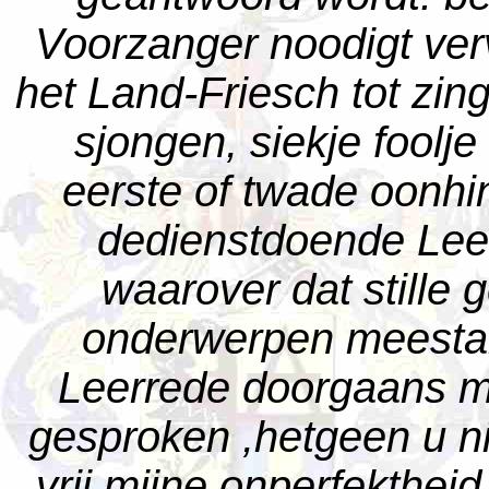
Voorzanger noodigt ve
het Land-Friesch tot zin
sjongen, siekje foolje 
eerste of twade oonhi
dedienstdoende Lee
waarover dat stille
onderwerpen meestal ge
Leerrede doorgaans me
gesproken ,hetgeen u ni
vrij mijne onperfektheid