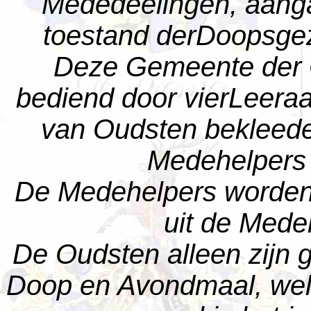
Mededeelingen, aang
toestand derDoopsgez
Deze Gemeente der 
bediend door vierLeeraa
van Oudsten bekleeden
Medehelpers
De Medehelpers wordenu
uit de Mede
De Oudsten alleen zijn g
Doop en Avondmaal, welk