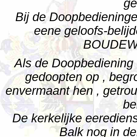
ge
Bij de Doopbediening
eene geloofs-belijd
BOUDEWI
Als de Doopbediening v
gedoopten op , begro
envermaant hen , getrou
be
De kerkelijke eerediens
Balk nog in de