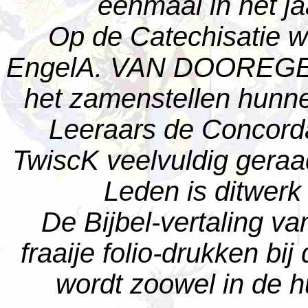
eenmaal in het j
Op de Catechisatie 
EngelA. VAN DOOREGEEST
het zamenstellen hunn
Leeraars de Concor
TwiscK veelvuldig geraa
Leden is ditwerk 
De Bijbel-vertaling 
fraaije folio-drukken bi
wordt zoowel in de h