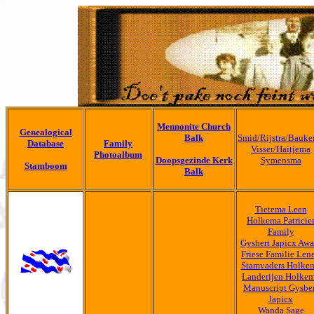
Mennonite Church
Genealogical
Balk
Smid/Rijstra/Bauk
Database
Family
Visser/Haitjema
Photoalbum
Doopsgezinde Kerk
Symensma
Stamboom
Balk
Tietema Leen
Holkema Patricie
Family
Gysbert Japicx Awa
Friese Familie Len
Stamvaders Holke
Landerijen Holke
Manuscript Gysbe
Japicx
Wanda Sage