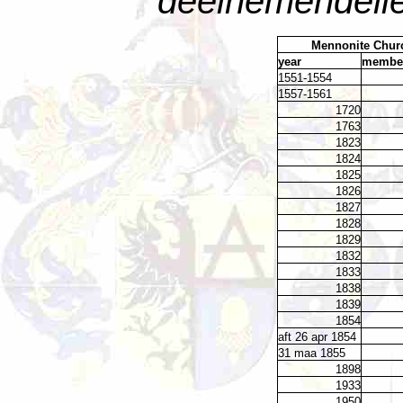
deelnemendelie
Mennonite Chur
year
membe
1551-1554
1557-1561
1720
1763
1823
1824
1825
1826
1827
1828
1829
1832
1833
1838
1839
1854
aft 26 apr 1854
31 maa 1855
1898
1933
1950